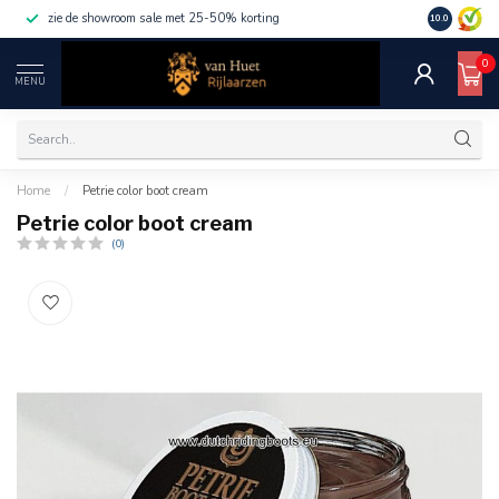
zie de showroom sale met 25-50% korting
10.0
0
MENU
Home
/
Petrie color boot cream
Petrie color boot cream
(0)