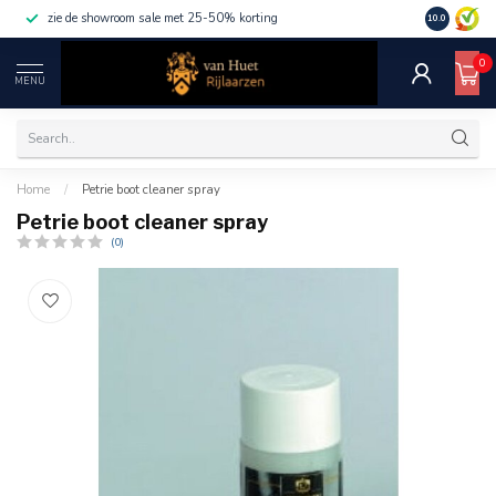
zie de showroom sale met 25-50% korting
10.0
0
MENU
Home
/
Petrie boot cleaner spray
Petrie boot cleaner spray
(0)