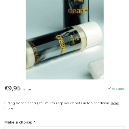
€9,95
In stock
Incl. tax
Riding boot cleaner (150 ml) to keep your boots in top condition.
Read
more
.
Make a choice:
*