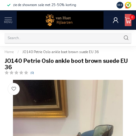
zie de showroom sale met 25-50% korting
10.0
0
MENU
Home
/
JO140 Petrie Oslo ankle boot brown suede EU 36
JO140 Petrie Oslo ankle boot brown suede EU
36
(0)