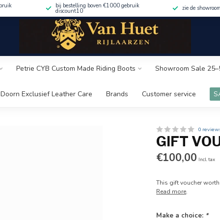
bruik
bij bestelling boven €1000 gebruik
zie de showroo
discount10
Petrie CYB Custom Made Riding Boots
Showroom Sale 25–
Doorn Exclusief Leather Care
Brands
Customer service
S
0 review
GIFT VO
€100,00
Incl. tax
This gift voucher worth
Read more
.
Make a choice:
*