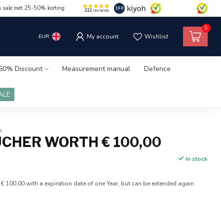
m sale met 25-50% korting
10.0
222
reviews
0
EUR
My account
Wishlist
50% Discount
Measurement manual
Defence
ALE
s
UCHER WORTH € 100,00
In stock
 € 100,00 with a expiration date of one Year, but can be extended again