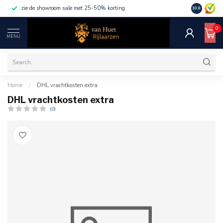
zie de showroom sale met 25-50% korting
10.0
0
MENU
Home
/
DHL vrachtkosten extra
DHL vrachtkosten extra
(0)