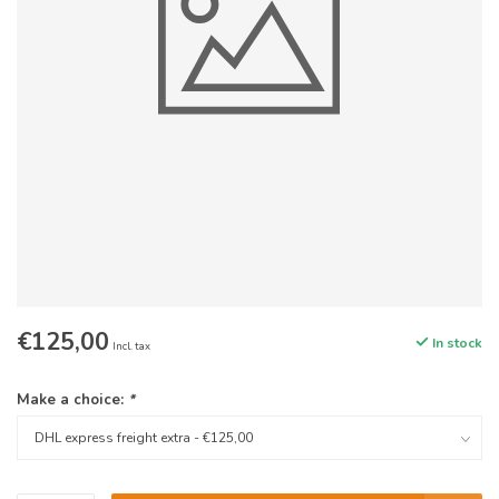
€125,00
In stock
Incl. tax
Make a choice:
*