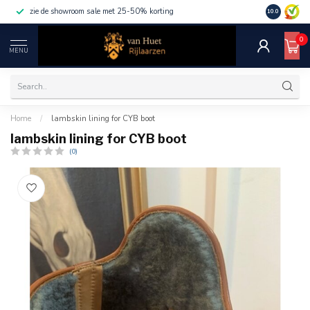
zie de showroom sale met 25-50% korting
10.0
0
MENU
Home
/
lambskin lining for CYB boot
lambskin lining for CYB boot
(0)