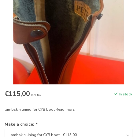
€115,00
In stock
Incl. tax
lambskin lining for CYB boot
Read more
.
Make a choice:
*